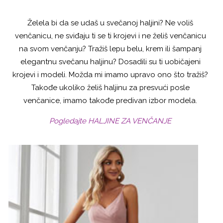
Želela bi da se udaš u svečanoj haljini? Ne voliš
venčanicu, ne sviđaju ti se ti krojevi i ne želiš venčanicu
na svom venčanju? Tražiš lepu belu, krem ili šampanj
elegantnu svečanu haljinu? Dosadili su ti uobičajeni
krojevi i modeli. Možda mi imamo upravo ono što tražiš?
Takođe ukoliko želiš haljinu za presvući posle
venčanice, imamo takođe predivan izbor modela.
Pogledajte HALJINE ZA VENČANJE