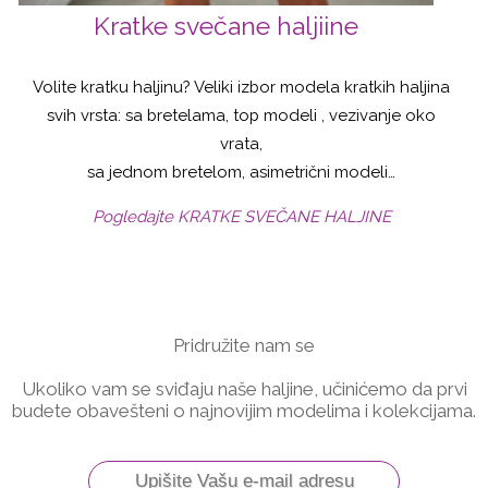
Kratke svečane haljiine
Volite kratku haljinu? Veliki izbor modela kratkih haljina
svih vrsta: sa bretelama, top modeli , vezivanje oko
vrata,
sa jednom bretelom, asimetrični modeli…
Pogledajte KRATKE SVEČANE HALJINE
Pridružite nam se
Ukoliko vam se sviđaju naše haljine, učinićemo da prvi
budete obavešteni o najnovijim modelima i kolekcijama.