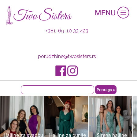
+381-69-10 33 423
porudzbine@twosisters.rs
Duge svečane
Kratke svečane
Maturske haljine