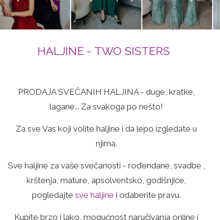
haljine
haljine
HALJINE - TWO SISTERS
PRODAJA SVEČANIH HALJINA - duge, kratke,
lagane... Za svakoga po nešto!
Za sve Vas koji volite haljine i da lepo izgledate u
njima.
Sve haljine za vaše svečanosti - rođendane, svadbe ,
krštenja, mature, apsolventsko, godišnjice,
pogledajte
sve haljine
i odaberite pravu.
Kupite brzo i lako, mogućnost naručivanja online i