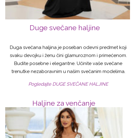
Duge svečane haljine
Duga svečana haljina je poseban odevni predmet koji
svaku devojku i ženu čini glamuroznom i primećenom.
Budite posebne i elegantne. Učinite vaše svečane
trenutke nezaboravnim u našim svečanim modelima.
Pogledajte DUGE SVEČANE HALJINE
Haljine za venčanje