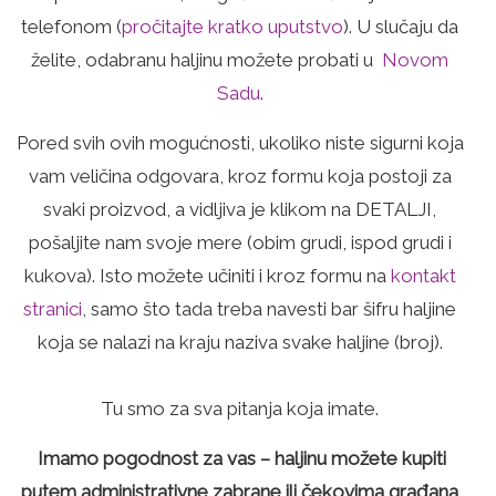
telefonom (
pročitajte kratko uputstvo
). U slučaju da
želite, odabranu haljinu možete probati u
Novom
Sadu
.
Pored svih ovih mogućnosti, ukoliko niste sigurni koja
vam veličina odgovara, kroz formu koja postoji za
svaki proizvod, a vidljiva je klikom na DETALJI,
pošaljite nam svoje mere (obim grudi, ispod grudi i
kukova). Isto možete učiniti i kroz formu na
kontakt
stranici
, samo što tada treba navesti bar šifru haljine
koja se nalazi na kraju naziva svake haljine (broj).
Tu smo za sva pitanja koja imate.
Imamo pogodnost za vas – haljinu možete kupiti
putem administrativne zabrane ili čekovima građana