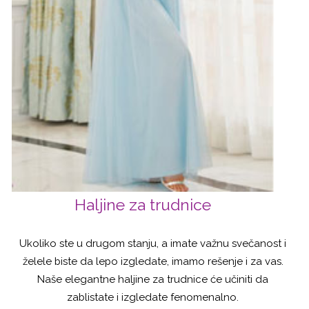
Haljine za trudnice
Ukoliko ste u drugom stanju, a imate važnu svečanost i
želele biste da lepo izgledate, imamo rešenje i za vas.
Naše elegantne haljine za trudnice će učiniti da
zablistate i izgledate fenomenalno.