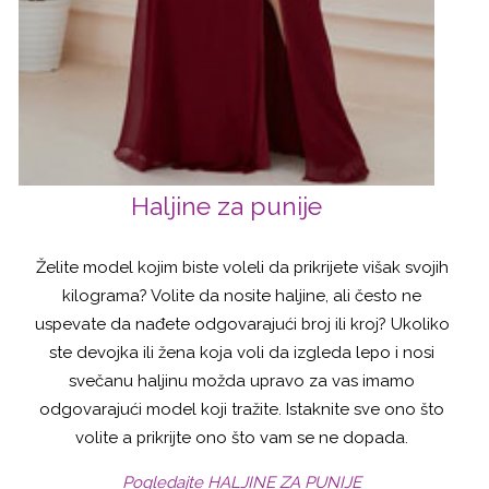
Haljine za punije
Želite model kojim biste voleli da prikrijete višak svojih
kilograma? Volite da nosite haljine, ali često ne
uspevate da nađete odgovarajući broj ili kroj? Ukoliko
ste devojka ili žena koja voli da izgleda lepo i nosi
svečanu haljinu možda upravo za vas imamo
odgovarajući model koji tražite. Istaknite sve ono što
volite a prikrijte ono što vam se ne dopada.
Pogledajte HALJINE ZA PUNIJE