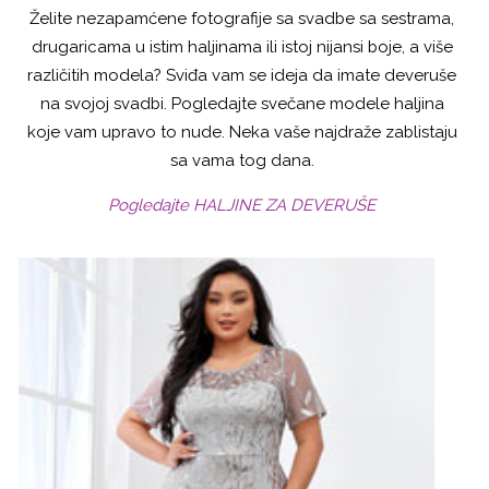
Želite nezapamćene fotografije sa svadbe sa sestrama,
drugaricama u istim haljinama ili istoj nijansi boje, a više
različitih modela? Sviđa vam se ideja da imate deveruše
na svojoj svadbi. Pogledajte svečane modele haljina
koje vam upravo to nude. Neka vaše najdraže zablistaju
sa vama tog dana.
Pogledajte HALJINE ZA DEVERUŠE