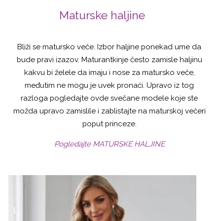
Maturske haljine
Bliži se matursko veče. Izbor haljine ponekad ume da
bude pravi izazov. Maturantkinje često zamisle haljinu
kakvu bi želele da imaju i nose za matursko veče,
međutim ne mogu je uvek pronaći. Upravo iz tog
razloga pogledajte ovde svečane modele koje ste
možda upravo zamislile i zablistajte na maturskoj večeri
poput princeze.
Pogledajte MATURSKE HALJINE