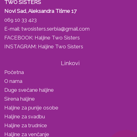
TWO SISTERS
Novi Sad, Aleksandra Tišme 17
069 10 33 423
E-mail:
twosisters.serbia@gmail.com
FACEBOOK:
Haljine Two Sisters
INSTAGRAM:
Haljine Two Sisters
Linkovi
Početna
O nama
Duge svečane haljine
Sirena haljine
Haljine za punije osobe
Haljine za svadbu
Haljine za trudnice
Haljine za venčanje