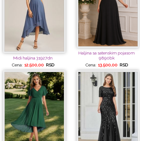
Haljina sa satenskim pojasom
9890bk
Midi haljina 31927dn
Cena:
13.500,00
RSD
Cena:
12.500,00
RSD