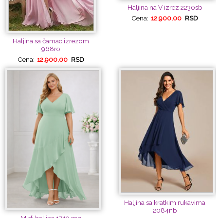
Haljina na V izrez 2230sb
Cena:
12.900,00
RSD
Haljina sa čamac izrezom
968ro
Cena:
12.900,00
RSD
Haljina sa kratkim rukavima
2084nb
Midi haljina 1749 mz