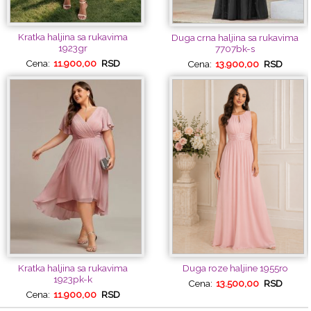
Kratka haljina sa rukavima
Duga crna haljina sa rukavima
1923gr
7707bk-s
Cena:
11.900,00
RSD
Cena:
13.900,00
RSD
Kratka haljina sa rukavima
Duga roze haljine 1955ro
1923pk-k
Cena:
13.500,00
RSD
Cena:
11.900,00
RSD