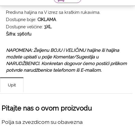
Predivna haljina na V izrez sa kratkim rukavima.
Dostupne boje:
CIKLAMA
Dostupne veličine:
3XL
Šifra: 1960fu
NAPOMENA: Željenu BOJU i VELIČINU haljine ili haljina
možete upisati u polje Komentar/Sugestija u
NARUDŽBENICI. Konkretan dogovor ćemo postići prilikom
potvrde narudžbenice telefonom ili E-mailom.
Upit