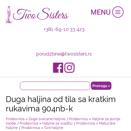
+381-69-10 33 423
porudzbine@twosisters.rs
Duga haljina od tila sa kratkim
rukavima 904nb-k
Prodavnica
»
Duge svečane haljine
|
Prodavnica
»
Haljine za punije
osobe
|
Prodavnica
»
Haljine za svadbu
|
Prodavnica
»
Maturske
haljine
|
Prodavnica
»
Sve haljine