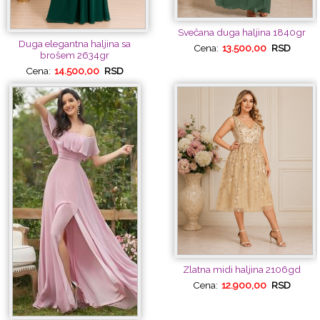
Svečana duga haljina 1840gr
Duga elegantna haljina sa
Cena:
13.500,00
RSD
brošem 2634gr
Cena:
14.500,00
RSD
Zlatna midi haljina 2106gd
Cena:
12.900,00
RSD