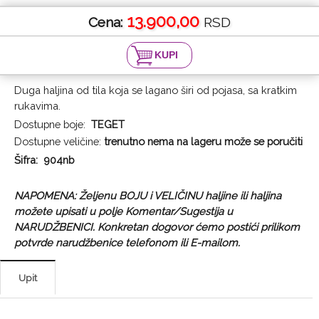
13.900,00
Cena:
RSD
Duga haljina od tila koja se lagano širi od pojasa, sa kratkim
rukavima.
Dostupne boje:
TEGET
Dostupne veličine:
trenutno nema na lageru može se poručiti
Šifra: 904nb
NAPOMENA: Željenu BOJU i VELIČINU haljine ili haljina
možete upisati u polje Komentar/Sugestija u
NARUDŽBENICI. Konkretan dogovor ćemo postići prilikom
potvrde narudžbenice telefonom ili E-mailom.
Upit