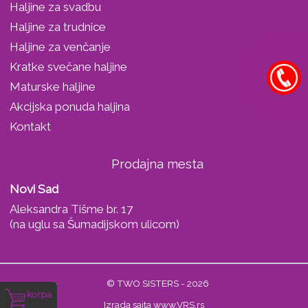
Haljine za svadbu
Haljine za trudnice
Haljine za venčanje
Kratke svečane haljine
Maturske haljine
Akcijska ponuda haljina
Kontakt
Prodajna mesta
Novi Sad
Aleksandra Tišme br. 17
(na uglu sa Šumadijskom ulicom)
© TWO SISTERS - 2026
korpa
Izrada sajta www.VRS.rs