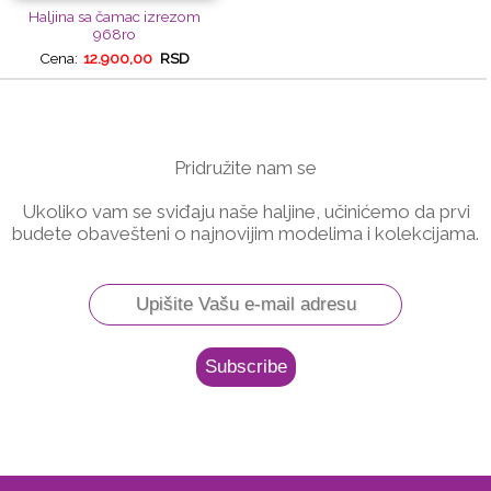
Haljina sa čamac izrezom
968ro
Cena:
12.900,00
RSD
Pridružite nam se
Ukoliko vam se sviđaju naše haljine, učinićemo da prvi
budete obavešteni o najnovijim modelima i kolekcijama.