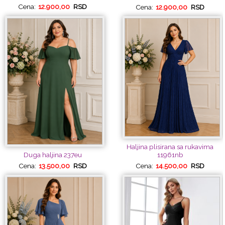
Cena:
12.900,00
RSD
Cena:
12.900,00
RSD
Haljina plisirana sa rukavima
11961nb
Duga haljina 237eu
Cena:
14.500,00
RSD
Cena:
13.500,00
RSD