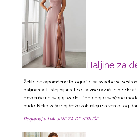
Haljine za 
Želite nezapamćene fotografije sa svadbe sa sestra
haljinama ili istoj nijansi boje, a više različitih mode
deveruše na svojoj svadbi. Pogledajte svečane mode
nude. Neka vaše najdraže zablistaju sa vama tog da
Pogledajte HALJINE ZA DEVERUŠE