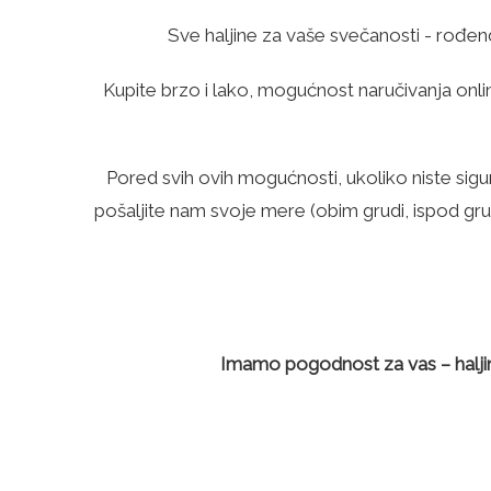
Sve haljine za vaše svečanosti - rođen
Kupite brzo i lako, mogućnost naručivanja onli
Pored svih ovih mogućnosti, ukoliko niste sigu
pošaljite nam svoje mere (obim grudi, ispod grud
Imamo pogodnost za vas – haljin