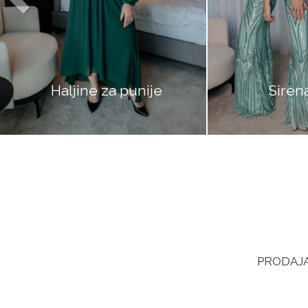
Haljine za punije
Sirena halji
PRODAJA 