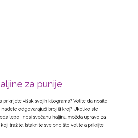
aljine za punije
a prikrijete višak svojih kilograma? Volite da nosite
 nađete odgovarajući broj ili kroj? Ukoliko ste
gleda lepo i nosi svečanu haljinu možda upravo za
 tražite. Istaknite sve ono što volite a prikrijte