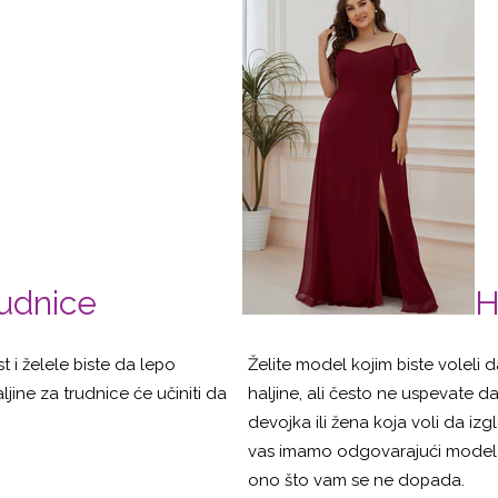
rudnice
H
 i želele biste da lepo
Želite model kojim biste voleli d
jine za trudnice će učiniti da
haljine, ali često ne uspevate da
devojka ili žena koja voli da iz
vas imamo odgovarajući model koji
ono što vam se ne dopada.