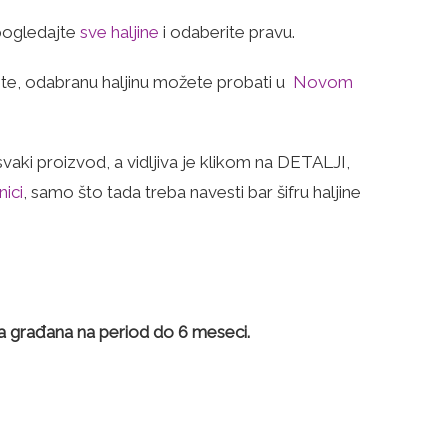
 pogledajte
sve haljine
i odaberite pravu.
lite, odabranu haljinu možete probati u
Novom
vaki proizvod, a vidljiva je klikom na DETALJI,
nici
, samo što tada treba navesti bar šifru haljine
a građana na period do 6 meseci.