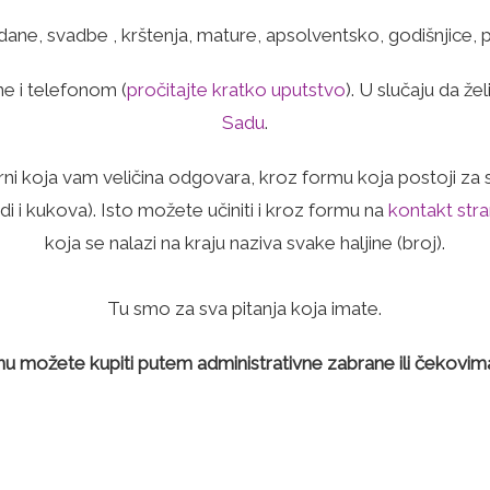
dane, svadbe , krštenja, mature, apsolventsko, godišnjice,
ne i telefonom (
pročitajte kratko uputstvo
). U slučaju da že
Sadu
.
rni koja vam veličina odgovara, kroz formu koja postoji za s
i i kukova). Isto možete učiniti i kroz formu na
kontakt stra
koja se nalazi na kraju naziva svake haljine (broj).
Tu smo za sva pitanja koja imate.
u možete kupiti putem administrativne zabrane ili čekovim