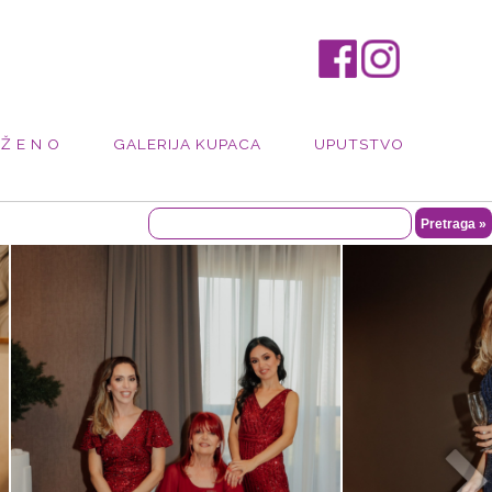
 Ž E N O
GALERIJA KUPACA
UPUTSTVO