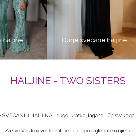
ne
Duge svečane haljine
HALJINE - TWO SISTERS
SVEČANIH HALJINA - duge, kratke, lagane... Za svakoga 
Za sve Vas koji volite haljine i da lepo izgledate u njima.