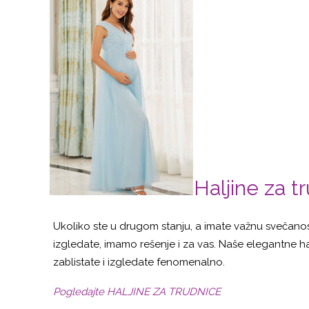
Haljine za t
Ukoliko ste u drugom stanju, a imate važnu svečanost
izgledate, imamo rešenje i za vas. Naše elegantne hal
zablistate i izgledate fenomenalno.
Pogledajte HALJINE ZA TRUDNICE