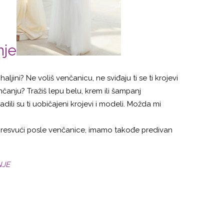
nje
ljini? Ne voliš venčanicu, ne sviđaju ti se ti krojevi
čanju? Tražiš lepu belu, krem ili šampanj
ili su ti uobičajeni krojevi i modeli. Možda mi
 presvući posle venčanice, imamo takođe predivan
NJE