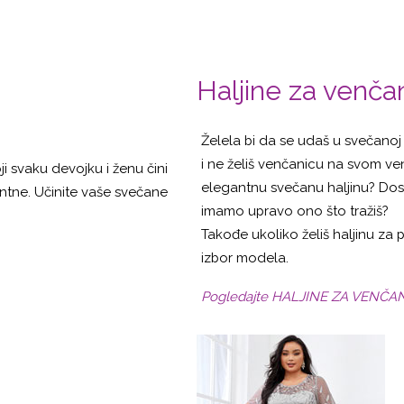
Haljine za venča
Želela bi da se udaš u svečanoj ha
i ne želiš venčanicu na svom ven
 svaku devojku i ženu čini
elegantnu svečanu haljinu? Dosad
tne. Učinite vaše svečane
imamo upravo ono što tražiš?
Takođe ukoliko želiš haljinu za
izbor modela.
Pogledajte HALJINE ZA VENČA