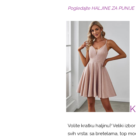
Pogledajte HALJINE ZA PUNIJE
K
Volite kratku haljinu? Veliki izbo
svih vrsta: sa bretelama, top mod