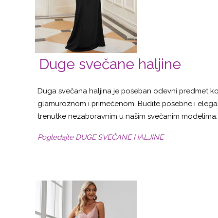
Duge svečane haljine
Duga svečana haljina je poseban odevni predmet koji
glamuroznom i primećenom. Budite posebne i elegan
trenutke nezaboravnim u našim svečanim modelima.
Pogledajte DUGE SVEČANE HALJINE