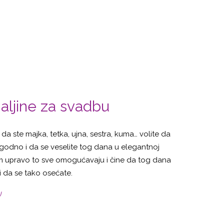
aljine za svadbu
 da ste majka, tetka, ujna, sestra, kuma… volite da
godno i da se veselite tog dana u elegantnoj
vam upravo to sve omogućavaju i čine da tog dana
 da se tako osećate.
U