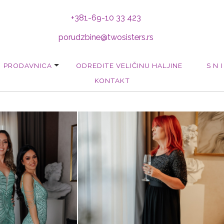
+381-69-10 33 423
porudzbine@twosisters.rs
PRODAVNICA
ODREDITE VELIČINU HALJINE
S N I
KONTAKT