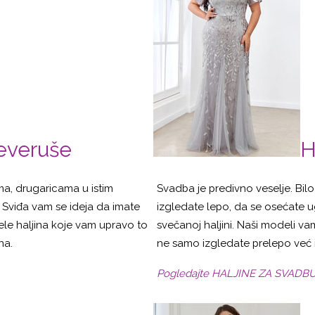
deveruše
H
ma, drugaricama u istim
Svadba je predivno veselje. Bilo
la? Sviđa vam se ideja da imate
izgledate lepo, da se osećate u
le haljina koje vam upravo to
svečanoj haljini. Naši modeli 
na.
ne samo izgledate prelepo već i
Pogledajte HALJINE ZA SVADB