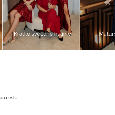
Kratke svečane haljine
Maturske hal
po nešto!