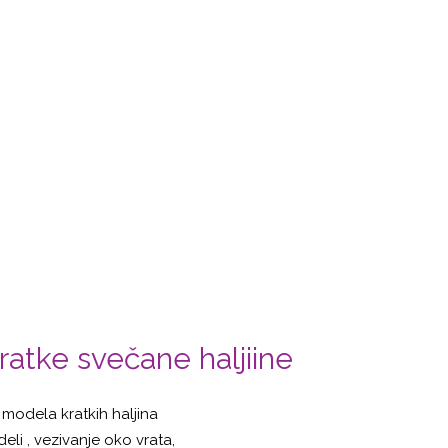
ratke svečane haljiine
r modela kratkih haljina
eli , vezivanje oko vrata,