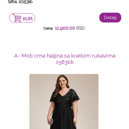
Šifra: 2053ib
Detalji
KUPI
11.900,00
RSD
Cena:
A- Midi crna haljina sa kratkim rukavima
1583bk