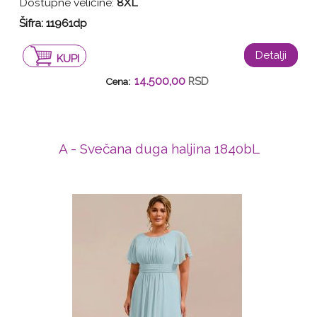
Dostupne veličine:
8XL
Šifra:
11961dp
Detalji
KUPI
14.500,00
RSD
Cena:
A - Svečana duga haljina 1840bL