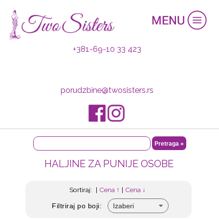
+381-69-10 33 423
porudzbine@twosisters.rs
HALJINE ZA PUNIJE OSOBE
Sortiraj:
|
Cena ↑
|
Cena ↓
Filtriraj po boji: