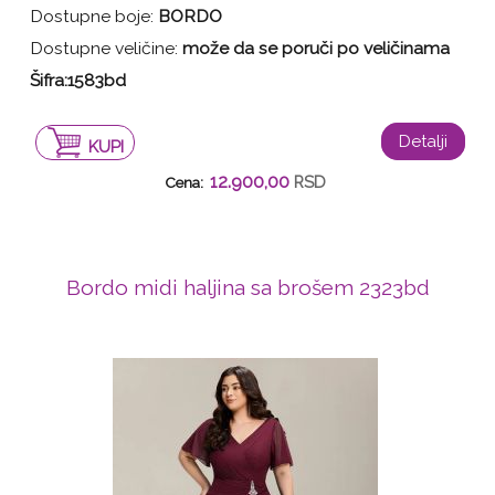
Dostupne boje:
BORDO
Dostupne veličine:
može da se poruči po veličinama
Šifra:1583bd
Detalji
KUPI
12.900,00
RSD
Cena:
Bordo midi haljina sa brošem 2323bd