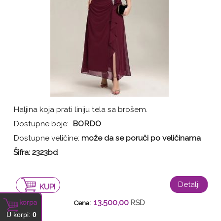
Haljina koja prati liniju tela sa brošem.
Dostupne boje:
BORDO
Dostupne veličine:
može da se poruči po veličinama
Šifra:
2323bd
Detalji
KUPI
13.500,00
korpa
RSD
Cena:
U korpi:
0