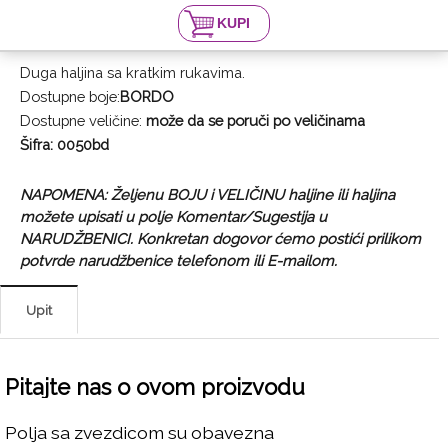
Duga haljina sa kratkim rukavima.
Dostupne boje:
BORDO
Dostupne veličine:
može da se poruči po veličinama
Šifra: 0050bd
NAPOMENA: Željenu BOJU i VELIČINU haljine ili haljina
možete upisati u polje Komentar/Sugestija u
NARUDŽBENICI. Konkretan dogovor ćemo postići prilikom
potvrde narudžbenice telefonom ili E-mailom.
Upit