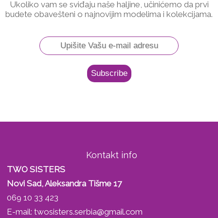
Ukoliko vam se sviđaju naše haljine, učinićemo da prvi
budete obavešteni o najnovijim modelima i kolekcijama.
Kontakt info
TWO SISTERS
Novi Sad, Aleksandra Tišme 17
069 10 33 423
E-mail:
twosisters.serbia@gmail.com