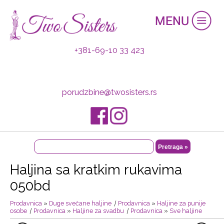
+381-69-10 33 423
porudzbine@twosisters.rs
Haljina sa kratkim rukavima
050bd
Prodavnica
»
Duge svečane haljine
|
Prodavnica
»
Haljine za punije
osobe
|
Prodavnica
»
Haljine za svadbu
|
Prodavnica
»
Sve haljine