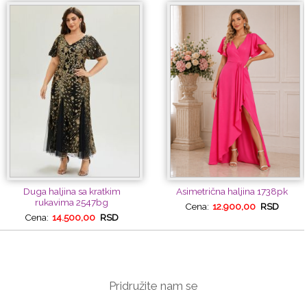
Duga haljina sa kratkim
Asimetrična haljina 1738pk
rukavima 2547bg
Cena:
12.900,00
RSD
Cena:
14.500,00
RSD
Pridružite nam se