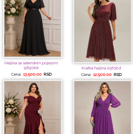
Haljina sa satenskim pojasom
9890bk
Kratka haljina 2561bd
Cena:
13.500,00
RSD
Cena:
12.500,00
RSD