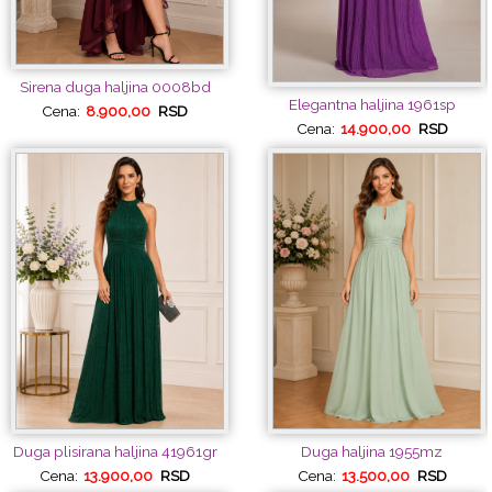
Sirena duga haljina 0008bd
Elegantna haljina 1961sp
Cena:
8.900,00
RSD
Cena:
14.900,00
RSD
Duga plisirana haljina 41961gr
Duga haljina 1955mz
Cena:
13.900,00
RSD
Cena:
13.500,00
RSD