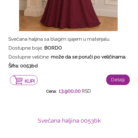
Svečana haljina sa blagim sjajem u materijalu.
Dostupne boje:
BORDO
Dostupne veličine:
može da se poruči po veličinama
Šifra: 0053bd
Detalji
KUPI
13.900,00
RSD
Cena:
Svečana haljina 0053bk