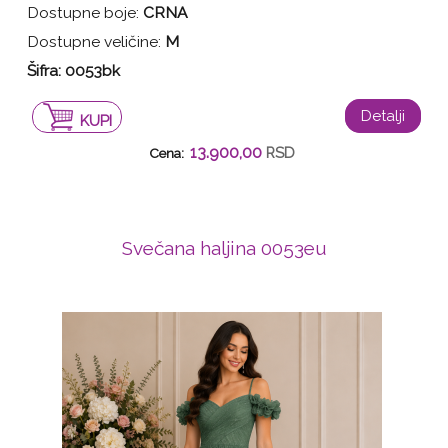
Dostupne boje:
CRNA
Dostupne veličine:
M
Šifra: 0053bk
Detalji
KUPI
13.900,00
RSD
Cena:
Svečana haljina 0053eu