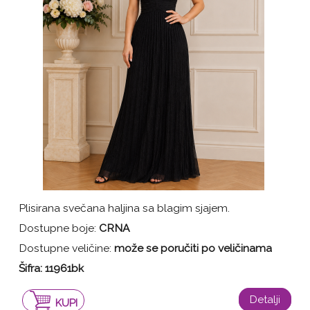
Plisirana svečana haljina sa blagim sjajem.
Dostupne boje:
CRNA
Dostupne veličine:
može se poručiti po veličinama
Šifra:
11961bk
Detalji
KUPI