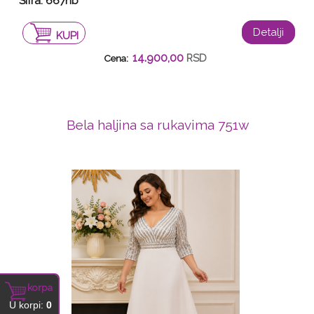
Šifra: 667nb
Detalji
KUPI
14.900,00
RSD
Cena:
Bela haljina sa rukavima 751w
korpa
U korpi:
0