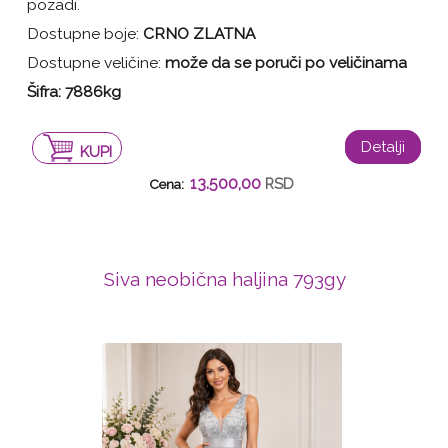
pozadi.
Dostupne boje:
CRNO ZLATNA
Dostupne veličine:
može da se poruči po veličinama
Šifra: 7886kg
Detalji
KUPI
13.500,00
RSD
Cena:
Siva neobična haljina 793gy