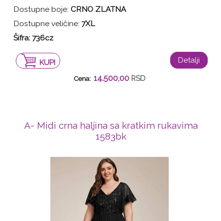
Dostupne boje:
CRNO ZLATNA
Dostupne veličine:
7XL
Šifra: 736cz
Detalji
KUPI
14.500,00
RSD
Cena:
A- Midi crna haljina sa kratkim rukavima
1583bk