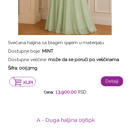
Svečana haljina sa blagim sjajem u materijalu.
Dostupne boje:
MINT
Dostupne veličine:
može da se poruči po veličinama
Šifra: 0053mg
Detalji
KUPI
13.900,00
RSD
Cena:
A - Duga haljina 096pk