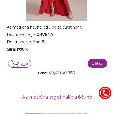
Asimetrična haljina od likre sa elastinom.
Dostupne boje:
CRVENA
Dostupne veličine:
S
Šifra:
1738rd
Detalji
KUPI
12.900,00
RSD
Cena:
Asimetrčna teget haljina 667nb