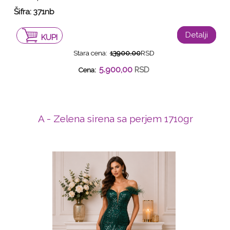
Šifra: 371nb
Detalji
KUPI
Stara cena:
13900.00
RSD
5.900,00
RSD
Cena:
A - Zelena sirena sa perjem 1710gr