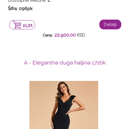
Dostupne veličine:
L
Šifra: 096pk
Detalji
KUPI
22.900,00
RSD
Cena:
A - Elegantna duga haljina 171bk