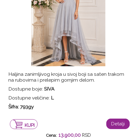
Haljina zanimljivog kroja u sivoj boji sa saten trakom
na rubovima i prelepim gornjim delom.
Dostupne boje:
SIVA
Dostupne veličine:
L
Šifra:
793gy
Detalji
KUPI
13.900,00
RSD
Cena: