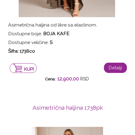
Asimetrična haljina od likre sa elastinom.
Dostupne boje:
BOJA KAFE
Dostupne veličine:
S
Šifra:
1738co
Detalji
KUPI
12.900,00
RSD
Cena:
Asimetrična haljina 1738pk