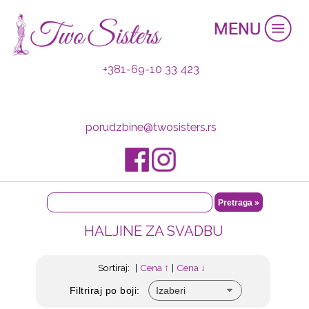
+381-69-10 33 423
porudzbine@twosisters.rs
HALJINE ZA SVADBU
Sortiraj:
|
Cena ↑
|
Cena ↓
Filtriraj po boji: