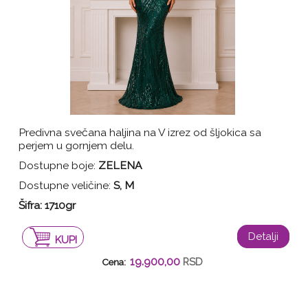
Predivna svečana haljina na V izrez od šljokica sa
perjem u gornjem delu.
Dostupne boje:
ZELENA
Dostupne veličine:
S, M
Šifra: 1710gr
Detalji
KUPI
19.900,00
RSD
Cena: