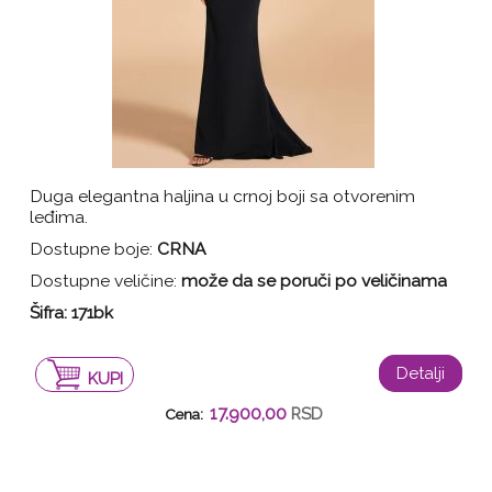
Duga elegantna haljina u crnoj boji sa otvorenim
leđima.
Dostupne boje:
CRNA
Dostupne veličine:
može da se poruči po veličinama
Šifra: 171bk
Detalji
KUPI
17.900,00
RSD
Cena: