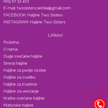
069 10 33 423
E-mail:
twosisters.serbia@gmail.com
FACEBOOK:
Haljine Two Sisters
INSTAGRAM:
Haljine Two Sisters
Linkovi
Početna
O nama
Duge svečane haljine
Sirena haljine
Haljine za punije osobe
Haljine za svadbu
Haljine za trudnice
Haljine za venčanje
Kratke svečane haljine
Maturske haljine