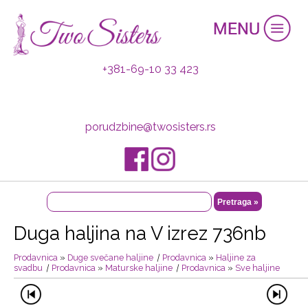
+381-69-10 33 423
porudzbine@twosisters.rs
Duga haljina na V izrez 736nb
Prodavnica
»
Duge svečane haljine
|
Prodavnica
»
Haljine za
svadbu
|
Prodavnica
»
Maturske haljine
|
Prodavnica
»
Sve haljine