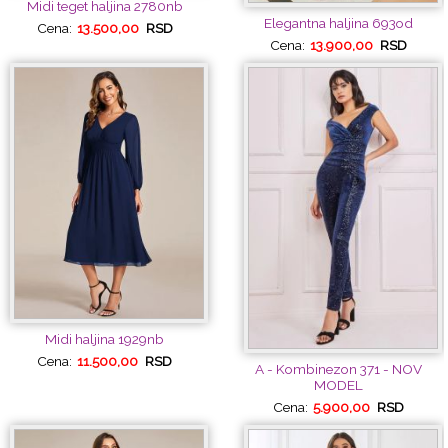
Midi teget haljina 2780nb
Elegantna haljina 693od
Cena:
13.500,00
RSD
Cena:
13.900,00
RSD
Midi haljina 1929nb
Cena:
11.500,00
RSD
A - Kombinezon 371 - NOV
MODEL
Cena:
5.900,00
RSD