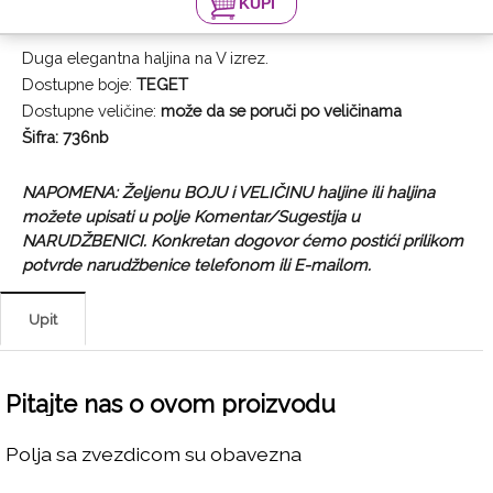
Duga elegantna haljina na V izrez.
Dostupne boje:
TEGET
Dostupne veličine:
može da se poruči po veličinama
Šifra: 736nb
NAPOMENA: Željenu BOJU i VELIČINU haljine ili haljina
možete upisati u polje Komentar/Sugestija u
NARUDŽBENICI. Konkretan dogovor ćemo postići prilikom
potvrde narudžbenice telefonom ili E-mailom.
Upit