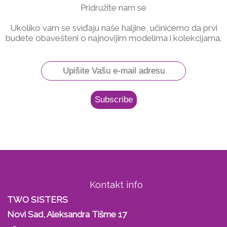
Pridružite nam se
Ukoliko vam se sviđaju naše haljine, učinićemo da prvi
budete obavešteni o najnovijim modelima i kolekcijama.
Kontakt info
TWO SISTERS
Novi Sad, Aleksandra Tišme 17