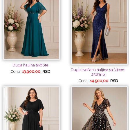
Duga haljina 1960te
Duga svečana haljina sa šlicem
Cena:
13.900,00
RSD
2583nb
Cena:
14.500,00
RSD