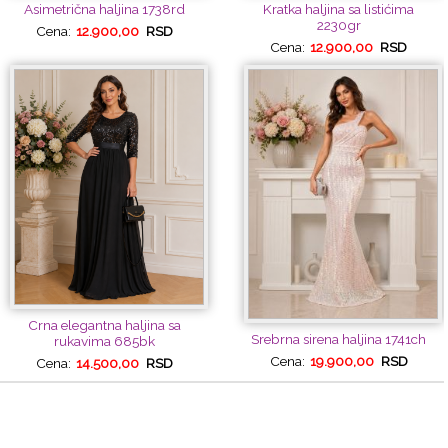
Asimetrična haljina 1738rd
Kratka haljina sa listićima
2230gr
Cena:
12.900,00
RSD
Cena:
12.900,00
RSD
Crna elegantna haljina sa
Srebrna sirena haljina 1741ch
rukavima 685bk
Cena:
19.900,00
RSD
Cena:
14.500,00
RSD