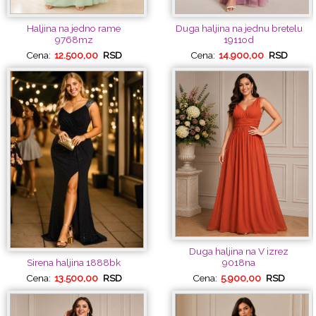
Haljina na jedno rame
Duga haljina na jednu bretelu
9768mz
1911od
Cena:
12.500,00
RSD
Cena:
14.900,00
RSD
Duga haljina na V izrez
9018na
Sirena haljina 1888bk
Cena:
5.900,00
RSD
Cena:
13.500,00
RSD