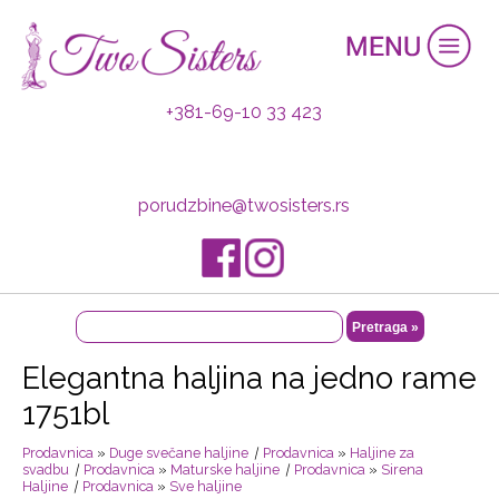
+381-69-10 33 423
porudzbine@twosisters.rs
Elegantna haljina na jedno rame
1751bl
Prodavnica
»
Duge svečane haljine
|
Prodavnica
»
Haljine za
svadbu
|
Prodavnica
»
Maturske haljine
|
Prodavnica
»
Sirena
Haljine
|
Prodavnica
»
Sve haljine