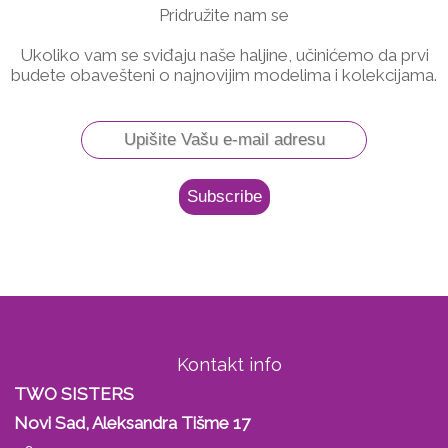
Pridružite nam se
Ukoliko vam se sviđaju naše haljine, učinićemo da prvi
budete obavešteni o najnovijim modelima i kolekcijama.
Kontakt info
TWO SISTERS
Novi Sad, Aleksandra Tišme 17