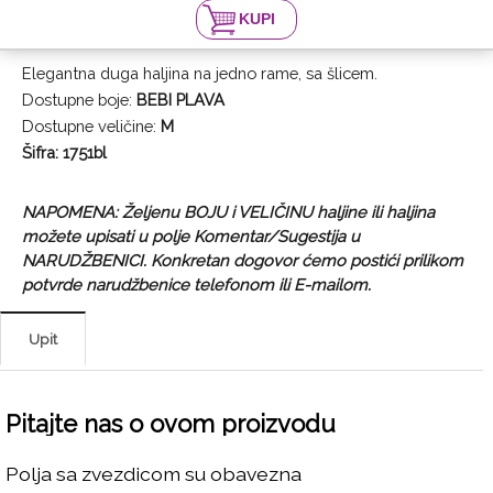
Elegantna duga haljina na jedno rame, sa šlicem.
Dostupne boje:
BEBI
PLAVA
Dostupne veličine:
M
Šifra: 1751bl
NAPOMENA: Željenu BOJU i VELIČINU haljine ili haljina
možete upisati u polje Komentar/Sugestija u
NARUDŽBENICI. Konkretan dogovor ćemo postići prilikom
potvrde narudžbenice telefonom ili E-mailom.
Upit