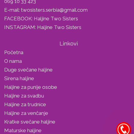
069 10 33 423
E-mail:
twosisters.serbia@gmail.com
FACEBOOK:
Haljine Two Sisters
INSTAGRAM:
Haljine Two Sisters
Linkovi
Početna
O nama
Duge svečane haljine
Sirena haljine
Haljine za punije osobe
Haljine za svadbu
Haljine za trudnice
Haljine za venčanje
Kratke svečane haljine
Maturske haljine