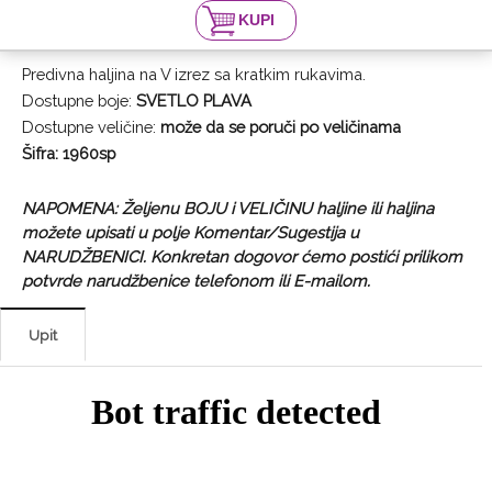
Predivna haljina na V izrez sa kratkim rukavima.
Dostupne boje:
SVETLO
PLAVA
Dostupne veličine:
može da se poruči po veličinama
Šifra: 1960sp
NAPOMENA: Željenu BOJU i VELIČINU haljine ili haljina
možete upisati u polje Komentar/Sugestija u
NARUDŽBENICI. Konkretan dogovor ćemo postići prilikom
potvrde narudžbenice telefonom ili E-mailom.
Upit