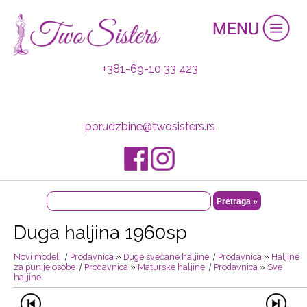
+381-69-10 33 423
porudzbine@twosisters.rs
Duga haljina 1960sp
Novi modeli
|
Prodavnica
»
Duge svečane haljine
|
Prodavnica
»
Haljine
za punije osobe
|
Prodavnica
»
Maturske haljine
|
Prodavnica
»
Sve
haljine