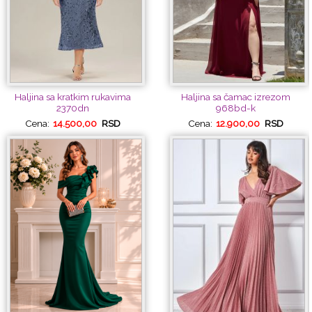
Haljina sa kratkim rukavima
Haljina sa čamac izrezom
2370dn
968bd-k
Cena:
14.500,00
RSD
Cena:
12.900,00
RSD