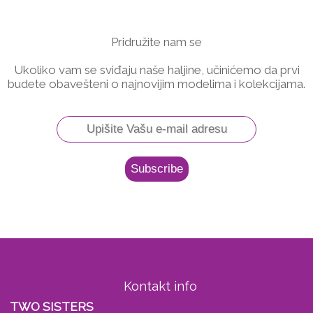
Pridružite nam se
Ukoliko vam se sviđaju naše haljine, učinićemo da prvi
budete obavešteni o najnovijim modelima i kolekcijama.
Kontakt info
TWO SISTERS