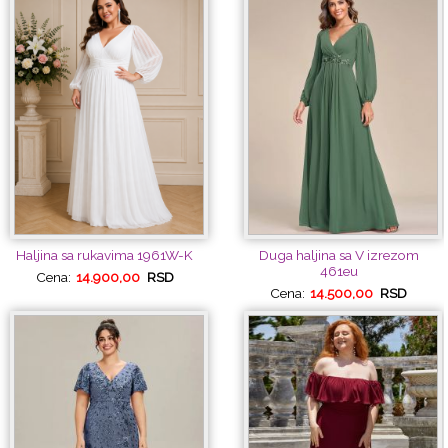
Haljina sa rukavima 1961W-K
Duga haljina sa V izrezom
461eu
Cena:
14.900,00
RSD
Cena:
14.500,00
RSD