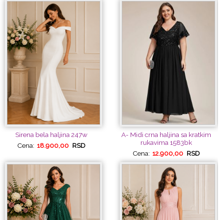
Sirena bela haljina 247w
A- Midi crna haljina sa kratkim
rukavima 1583bk
Cena:
18.900,00
RSD
Cena:
12.900,00
RSD