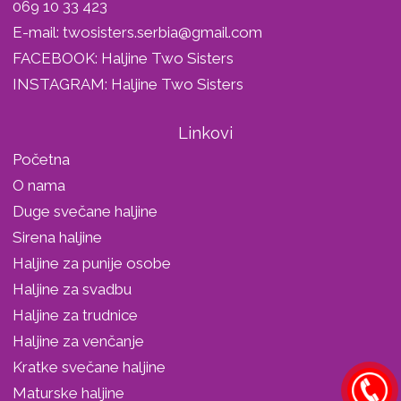
069 10 33 423
E-mail:
twosisters.serbia@gmail.com
FACEBOOK:
Haljine Two Sisters
INSTAGRAM:
Haljine Two Sisters
Linkovi
Početna
O nama
Duge svečane haljine
Sirena haljine
Haljine za punije osobe
Haljine za svadbu
Haljine za trudnice
Haljine za venčanje
Kratke svečane haljine
Maturske haljine