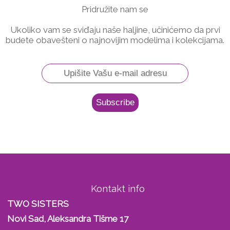
Pridružite nam se
Ukoliko vam se sviđaju naše haljine, učinićemo da prvi
budete obavešteni o najnovijim modelima i kolekcijama.
Kontakt info
TWO SISTERS
Novi Sad, Aleksandra Tišme 17