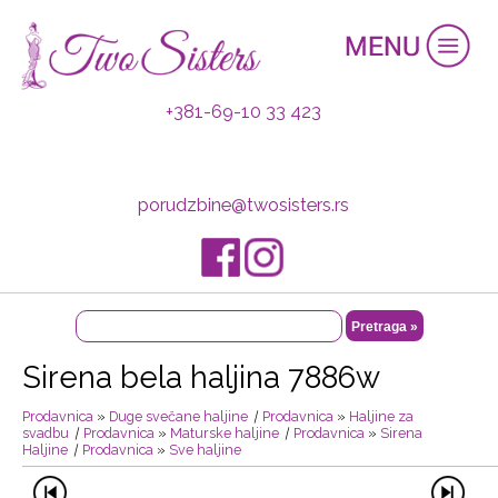
+381-69-10 33 423
porudzbine@twosisters.rs
Sirena bela haljina 7886w
Prodavnica
»
Duge svečane haljine
|
Prodavnica
»
Haljine za
svadbu
|
Prodavnica
»
Maturske haljine
|
Prodavnica
»
Sirena
Haljine
|
Prodavnica
»
Sve haljine