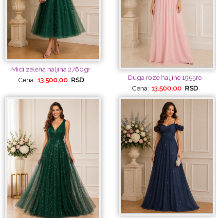
Midi zelena haljina 2780gr
Duga roze haljine 1955ro
Cena:
13.500,00
RSD
Cena:
13.500,00
RSD