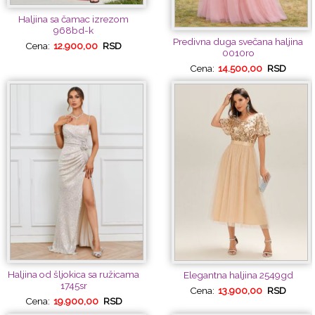
Haljina sa čamac izrezom
968bd-k
Predivna duga svečana haljina
Cena:
12.900,00
RSD
0010ro
Cena:
14.500,00
RSD
Haljina od šljokica sa ružicama
Elegantna haljina 2549gd
1745sr
Cena:
13.900,00
RSD
Cena:
19.900,00
RSD