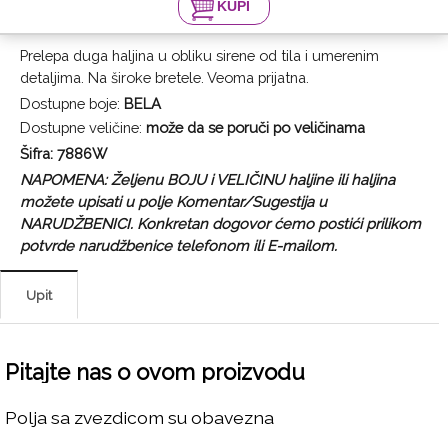
Prelepa duga haljina u obliku sirene od tila i umerenim
detaljima. Na široke bretele. Veoma prijatna.
Dostupne boje:
BELA
Dostupne veličine:
može da se poruči po veličinama
Šifra: 7886W
NAPOMENA: Željenu BOJU i VELIČINU haljine ili haljina
možete upisati u polje Komentar/Sugestija u
NARUDŽBENICI. Konkretan dogovor ćemo postići prilikom
potvrde narudžbenice telefonom ili E-mailom.
Upit