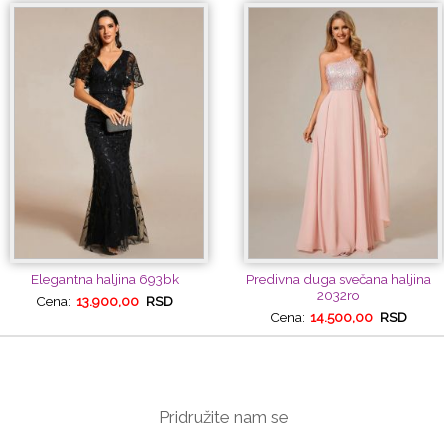
Elegantna haljina 693bk
Predivna duga svečana haljina
2032ro
Cena:
13.900,00
RSD
Cena:
14.500,00
RSD
Pridružite nam se