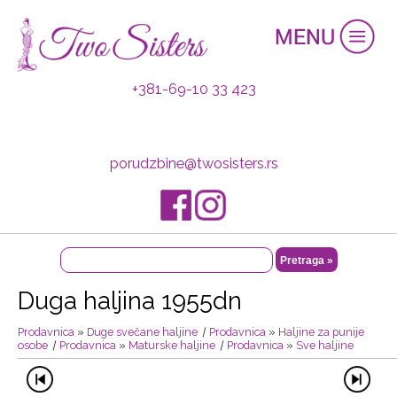
+381-69-10 33 423
porudzbine@twosisters.rs
Duga haljina 1955dn
Prodavnica
»
Duge svečane haljine
|
Prodavnica
»
Haljine za punije
osobe
|
Prodavnica
»
Maturske haljine
|
Prodavnica
»
Sve haljine