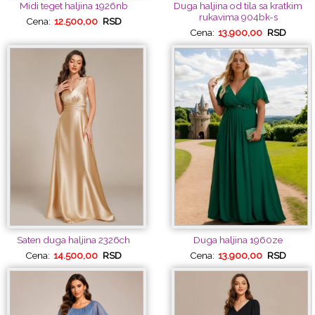
Midi teget haljina 1926nb
Duga haljina od tila sa kratkim
rukavima 904bk-s
Cena:
12.500,00
RSD
Cena:
13.900,00
RSD
Saten duga haljina 2326ch
Duga haljina 1960ze
Cena:
14.500,00
RSD
Cena:
13.900,00
RSD