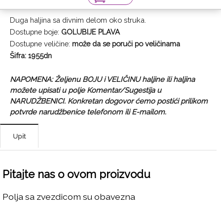
Duga haljina sa divnim delom oko struka.
Dostupne boje:
GOLUBIJE PLAVA
Dostupne veličine:
može da se poruči po veličinama
Šifra:
1955dn
NAPOMENA: Željenu BOJU i VELIČINU haljine ili haljina
možete upisati u polje Komentar/Sugestija u
NARUDŽBENICI. Konkretan dogovor ćemo postići prilikom
potvrde narudžbenice telefonom ili E-mailom.
Upit