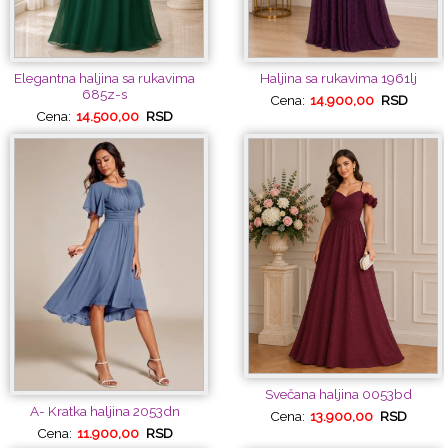
Elegantna haljina sa rukavima
Haljina sa rukavima 1961lj
685z-s
Cena:
14.900,00
RSD
Cena:
14.500,00
RSD
Svečana haljina 0053bd
A- Kratka haljina 2053dn
Cena:
13.900,00
RSD
Cena:
11.900,00
RSD