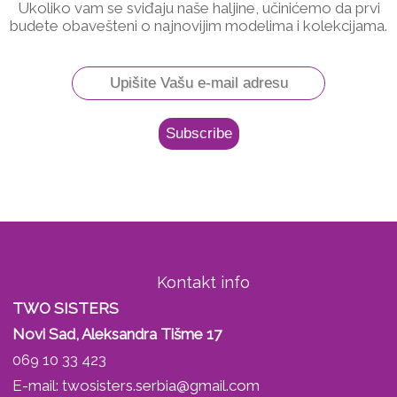
Ukoliko vam se sviđaju naše haljine, učinićemo da prvi
budete obavešteni o najnovijim modelima i kolekcijama.
Kontakt info
TWO SISTERS
Novi Sad, Aleksandra Tišme 17
069 10 33 423
E-mail:
twosisters.serbia@gmail.com