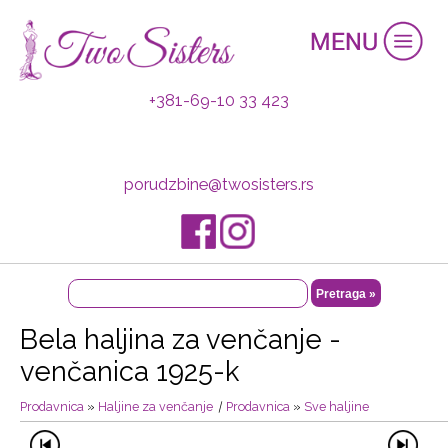
+381-69-10 33 423
porudzbine@twosisters.rs
Bela haljina za venčanje -
venčanica 1925-k
Prodavnica
»
Haljine za venčanje
|
Prodavnica
»
Sve haljine