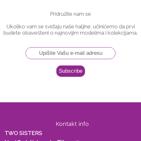
Pridružite nam se
Ukoliko vam se sviđaju naše haljine, učinićemo da prvi
budete obavešteni o najnovijim modelima i kolekcijama.
Kontakt info
TWO SISTERS