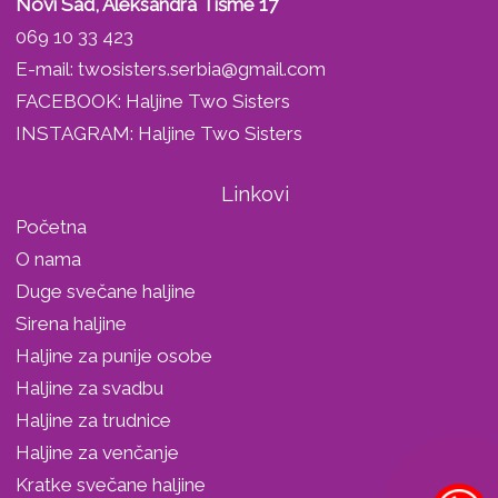
Novi Sad, Aleksandra Tišme 17
069 10 33 423
E-mail:
twosisters.serbia@gmail.com
FACEBOOK:
Haljine Two Sisters
INSTAGRAM:
Haljine Two Sisters
Linkovi
Početna
O nama
Duge svečane haljine
Sirena haljine
Haljine za punije osobe
Haljine za svadbu
Haljine za trudnice
Haljine za venčanje
Kratke svečane haljine