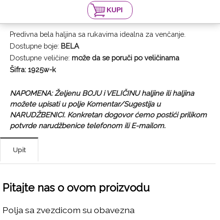
Predivna bela haljina sa rukavima idealna za venčanje.
Dostupne boje:
BELA
Dostupne veličine:
može da se poruči po veličinama
Šifra: 1925w-k
NAPOMENA: Željenu BOJU i VELIČINU haljine ili haljina
možete upisati u polje Komentar/Sugestija u
NARUDŽBENICI. Konkretan dogovor ćemo postići prilikom
potvrde narudžbenice telefonom ili E-mailom.
Upit