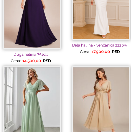
Bela haljina - venčanica 2226w
Cena:
17.900,00
RSD
Duga haljina 751dp
Cena:
14.500,00
RSD