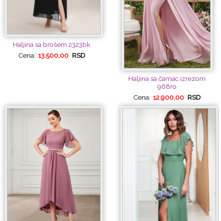
Haljina sa brošem 2323bk
Cena:
13.500,00
RSD
Haljina sa čamac izrezom
968ro
Cena:
12.900,00
RSD