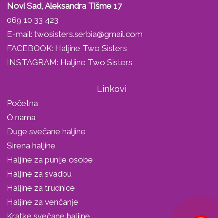
Novi Sad, Aleksandra Tišme 17
069 10 33 423
E-mail:
twosisters.serbia@gmail.com
FACEBOOK:
Haljine Two Sisters
INSTAGRAM:
Haljine Two Sisters
Linkovi
Početna
O nama
Duge svečane haljine
Sirena haljine
Haljine za punije osobe
Haljine za svadbu
Haljine za trudnice
Haljine za venčanje
Kratke svečane haljine