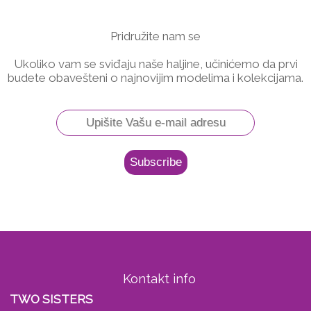
Pridružite nam se
Ukoliko vam se sviđaju naše haljine, učinićemo da prvi
budete obavešteni o najnovijim modelima i kolekcijama.
Kontakt info
TWO SISTERS