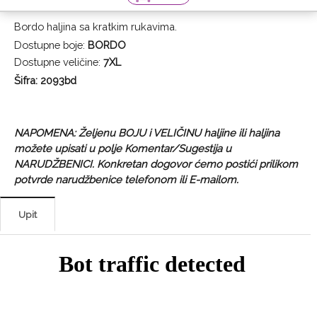
Bordo haljina sa kratkim rukavima.
Dostupne boje:
BORDO
Dostupne veličine:
7XL
Šifra: 2093bd
NAPOMENA: Željenu BOJU i VELIČINU haljine ili haljina
možete upisati u polje Komentar/Sugestija u
NARUDŽBENICI. Konkretan dogovor ćemo postići prilikom
potvrde narudžbenice telefonom ili E-mailom.
Upit